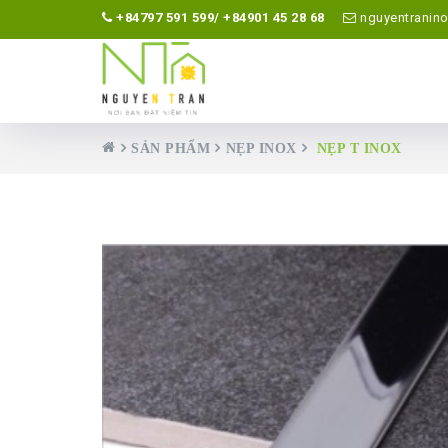
+84797 591 599/ +84901 45 28 68
nguyentranin
SẢN PHẨM
NẸP INOX
NẸP T INOX