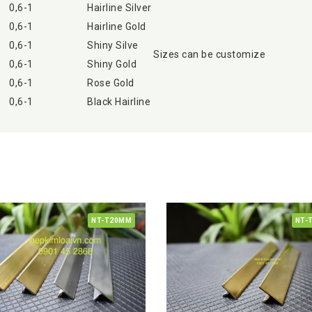
0,6-1
Hairline Silver
0,6-1
Hairline Gold
0,6-1
Shiny Silve
Sizes can be customize
0,6-1
Shiny Gold
0,6-1
Rose Gold
0,6-1
Black Hairline
NT-T20MM
NT-