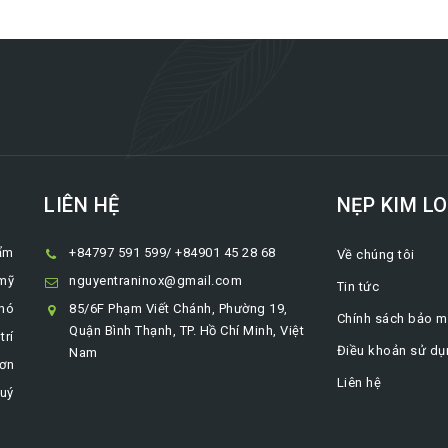
LIÊN HỆ
NẸP KIM LO
ẩm
+84797 591 599/ +84901 45 28 68
Về chúng tôi
 mỹ
nguyentraninox@gmail.com
Tin tức
khó
85/6F Phạm Viết Chánh, Phường 19,
Chính sách bảo m
Quận Bình Thạnh, TP. Hồ Chí Minh, Việt
trí
Điều khoản sử dụ
Nam
rơn
Liên hệ
Quý