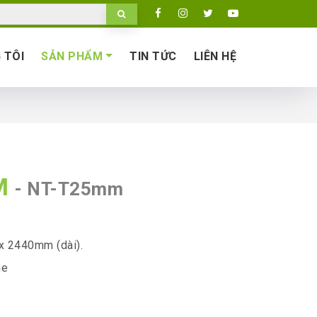
 TÔI
SẢN PHẨM
TIN TỨC
LIÊN HỆ
MM
- NT-T25mm
x 2440mm (dài).
ne