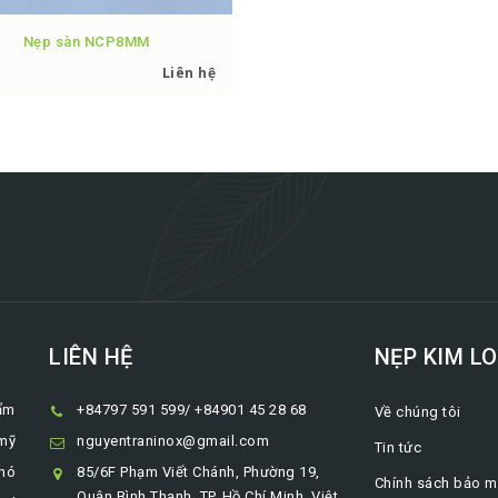
Nẹp sàn NCP8MM
Liên hệ
LIÊN HỆ
NẸP KIM LO
ẩm
+84797 591 599/ +84901 45 28 68
Về chúng tôi
 mỹ
nguyentraninox@gmail.com
Tin tức
khó
85/6F Phạm Viết Chánh, Phường 19,
Chính sách bảo m
Quận Bình Thạnh, TP. Hồ Chí Minh, Việt