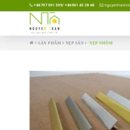
+84797 591 599/ +84901 45 28 68
nguyentranin
SẢN PHẨM
NẸP SÀN
NẸP NHÔM