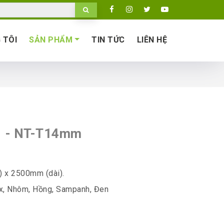
 TÔI
SẢN PHẨM
TIN TỨC
LIÊN HỆ
M
- NT-T14mm
) x 2500mm (dài).
ox, Nhôm, Hồng, Sampanh, Đen