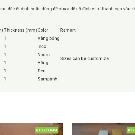
e để kết dính hoặc dùng đế nhựa để cố định vị trí thanh nẹp vào khe
m)
Thickness (mm)
Color
Remart
1
Vàng bóng
1
Inox
1
Nhôm
Sizes can be customize
1
Hồng
1
Đen
1
Sampanh
NT-L20X4MM
NT-