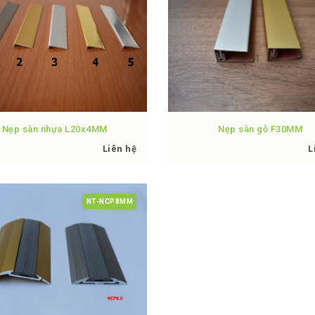
Nẹp sàn nhựa L20x4MM
Nẹp sàn gỗ F30MM
Liên hệ
L
NT-NCP8MM