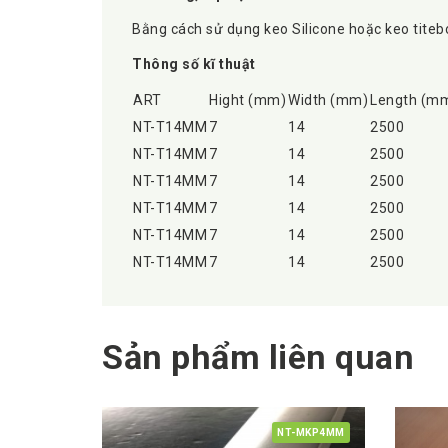
Bằng cách sử dụng keo Silicone hoặc keo titebon
Thông số kĩ thuật
ART
Hight (mm)
Width (mm)
Length (m
NT-T14MM
7
14
2500
NT-T14MM
7
14
2500
NT-T14MM
7
14
2500
NT-T14MM
7
14
2500
NT-T14MM
7
14
2500
NT-T14MM
7
14
2500
Sản phẩm liên quan
NT-MKP4MM