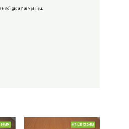
 nối giữa hai vật liệu.
F30MM
NT-L20X10MM