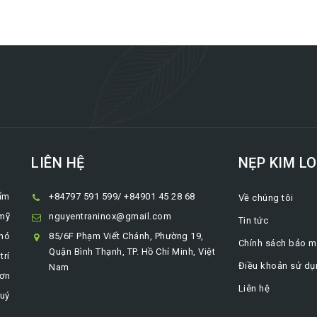
LIÊN HỆ
NẸP KIM LO
ẩm
+84797 591 599/ +84901 45 28 68
Về chúng tôi
 mỹ
nguyentraninox@gmail.com
Tin tức
khó
85/6F Phạm Viết Chánh, Phường 19,
Chính sách bảo m
Quận Bình Thạnh, TP. Hồ Chí Minh, Việt
trí
Điều khoản sử dụ
Nam
rơn
Liên hệ
Quý