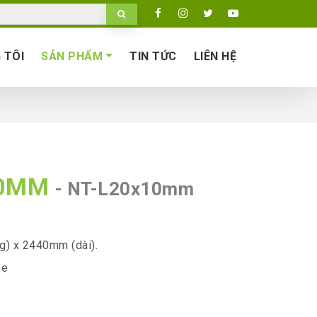
 TÔI
SẢN PHẨM
TIN TỨC
LIÊN HỆ
10MM
- NT-L20x10mm
g) x 2440mm (dài).
ne