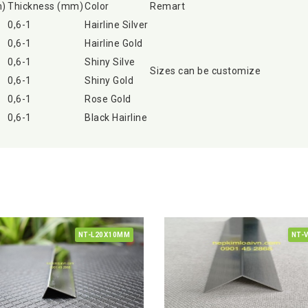
m)
Thickness (mm)
Color
Remart
0,6-1
Hairline Silver
0,6-1
Hairline Gold
0,6-1
Shiny Silve
Sizes can be customize
0,6-1
Shiny Gold
0,6-1
Rose Gold
0,6-1
Black Hairline
NT-L20X10MM
NT-