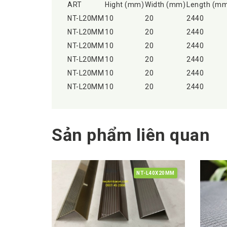
ART
Hight (mm)
Width (mm)
Length (m
NT-L20MM
10
20
2440
NT-L20MM
10
20
2440
NT-L20MM
10
20
2440
NT-L20MM
10
20
2440
NT-L20MM
10
20
2440
NT-L20MM
10
20
2440
Sản phẩm liên quan
NT-L40X20MM