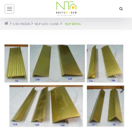
SẢN PHẨM
NẸP GÓC CẠNH
NẸP ĐỒNG
Next