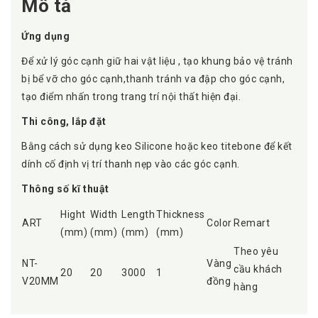
Mô tả
Ứng dụng
Để xử lý góc cạnh giữ hai vật liệu , tạo khung bảo vệ tránh
bị bể vỡ cho góc cạnh,thanh tránh va đập cho góc cạnh,
tạo điểm nhấn trong trang trí nội thất hiện đại.
Thi công, lắp đặt
Bằng cách sử dụng keo Silicone hoặc keo titebone để kết
dính cố định vị trí thanh nẹp vào các góc cạnh.
Thông số kĩ thuật
Hight
Width
Length
Thickness
ART
Color
Remart
(mm)
(mm)
(mm)
(mm)
Theo yêu
NT-
Vàng
cầu khách
20
20
3000
1
V20MM
đồng
hàng